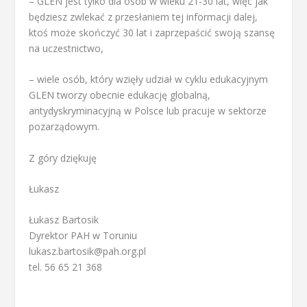
– GLEN jest tylko dla osób w wieku 21-30 lat, więc jak
będziesz zwlekać z przesłaniem tej informacji dalej,
ktoś może skończyć 30 lat i zaprzepaścić swoją szansę
na uczestnictwo,
– wiele osób, który wzięły udział w cyklu edukacyjnym
GLEN tworzy obecnie edukację globalną,
antydyskryminacyjną w Polsce lub pracuje w sektorze
pozarządowym.
Z góry dziękuję
Łukasz
Łukasz Bartosik
Dyrektor PAH w Toruniu
lukasz.bartosik@pah.org.pl
tel. 56 65 21 368