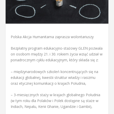
Polska Akcja Humanitarna zaprasza wolontariuszy
Bezpłatny program edukacyjno-stażowy GLEN pozwala
on osobom między 21. i 30. rokiem życia wziąć udział w
ponadrocznym cyklu edukacyjnym, który składa się z:
– międzynarodowych szkoleń koncentrujących się na
edukacji globalnej, kwestii struktur władzy i rasizmu
oraz etycznej komunikacji o krajach Południa,
– 3-miesięcznych staży w krajach globalnego Południa
(w tym roku dla Polaków i Polek dostępne są staże w
Indiach, Nepalu, Kenii Ghanie, Ugandzie i Gambii),