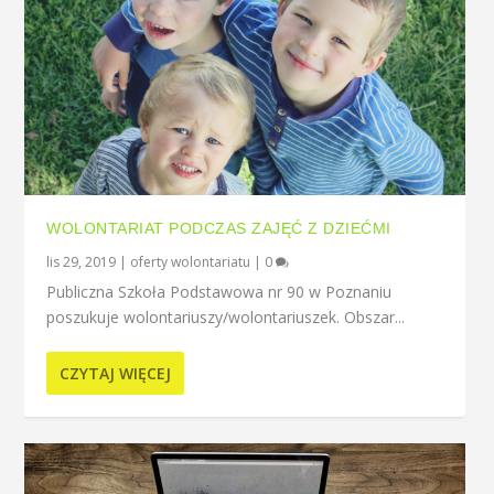
WOLONTARIAT PODCZAS ZAJĘĆ Z DZIEĆMI
lis 29, 2019
|
oferty wolontariatu
|
0
Publiczna Szkoła Podstawowa nr 90 w Poznaniu
poszukuje wolontariuszy/wolontariuszek. Obszar...
CZYTAJ WIĘCEJ