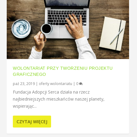
WOLONTARIAT PRZY TWORZENIU PROJEKTU
GRAFICZNEGO
paź 23, 2019
|
oferty wolontariatu
|
0
Fundacja Adopcji Serca działa na rzecz
najbiedniejszych mieszkańców naszej planety,
wspierając...
CZYTAJ WIĘCEJ