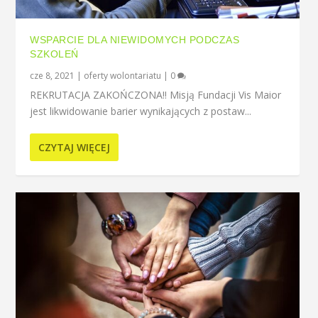
WSPARCIE DLA NIEWIDOMYCH PODCZAS
SZKOLEŃ
cze 8, 2021
|
oferty wolontariatu
|
0
REKRUTACJA ZAKOŃCZONA!! Misją Fundacji Vis Maior
jest likwidowanie barier wynikających z postaw...
CZYTAJ WIĘCEJ