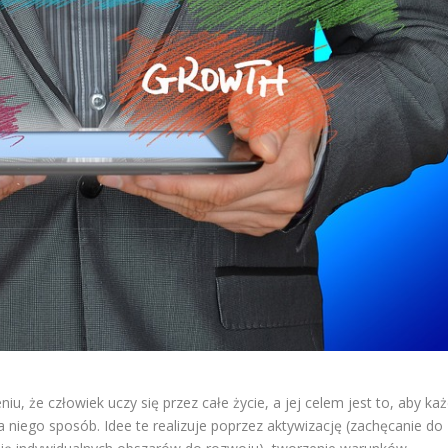
niu, że człowiek uczy się przez całe życie, a jej celem jest to, aby ka
 niego sposób. Idee te realizuje poprzez aktywizację (zachęcanie do