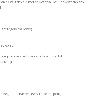
granicą w zakresie metod uczenia i ich upowszechnianie
li
 (szczegóły mailowo)
gażowaniu
kacji i upowszechniania dobrych praktyk
anizacji
dalnej) + 1-2 h/mies. (spotkanie zespołu)