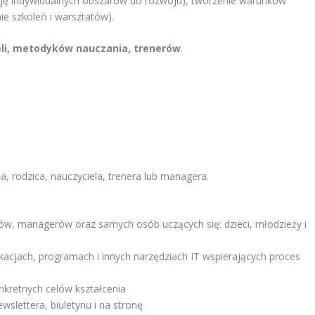
ację indywidualnych obszarów do rozwoju), tworzenie warunków
ie szkoleń i warsztatów).
eli, metodyków nauczania, trenerów
.
, rodzica, nauczyciela, trenera lub managera.
ców, managerów oraz samych osób uczących się: dzieci, młodzieży i
kacjach, programach i innych narzędziach IT wspierających proces
onkretnych celów kształcenia
wslettera, biuletynu i na stronę