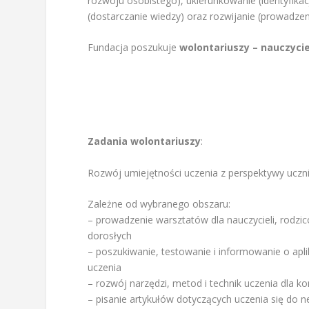
rozwoju osobistego), ukierunkowanie (identyfik
(dostarczanie wiedzy) oraz rozwijanie (prowadzen
Fundacja poszukuje
wolontariuszy – nauczyci
Zadania wolontariuszy
:
Rozwój umiejętności uczenia z perspektywy ucznia
Zależne od wybranego obszaru:
– prowadzenie warsztatów dla nauczycieli, rodzi
dorosłych
– poszukiwanie, testowanie i informowanie o apli
uczenia
– rozwój narzędzi, metod i technik uczenia dla k
– pisanie artykułów dotyczących uczenia się do ne