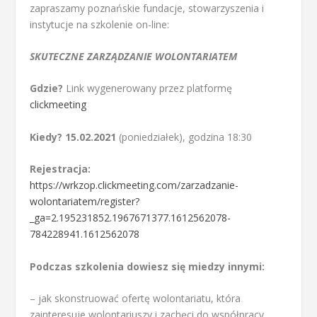
zapraszamy poznańskie fundacje, stowarzyszenia i
instytucje na szkolenie on-line:
SKUTECZNE ZARZĄDZANIE WOLONTARIATEM
Gdzie?
Link wygenerowany przez platformę
clickmeeting
Kiedy?
15.02.2021
(poniedziałek), godzina 18:30
Rejestracja:
https://wrkzop.clickmeeting.com/zarzadzanie-
wolontariatem/register?
_ga=2.195231852.1967671377.1612562078-
784228941.1612562078
Podczas szkolenia dowiesz się miedzy innymi:
– jak skonstruować ofertę wolontariatu, która
zainteresuje wolontariuszy i zachęci do współpracy