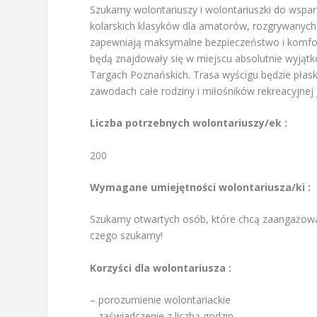
Szukamy wolontariuszy i wolontariuszki do wspar
kolarskich klasyków dla amatorów, rozgrywanych 
zapewniają maksymalne bezpieczeństwo i komfort
będą znajdowały się w miejscu absolutnie wyjąt
Targach Poznańskich. Trasa wyścigu będzie płaska
zawodach całe rodziny i miłośników rekreacyjnej
Liczba potrzebnych wolontariuszy/ek :
200
Wymagane umiejętności wolontariusza/ki :
Szukamy otwartych osób, które chcą zaangażować
czego szukamy!
Korzyści dla wolontariusza :
– porozumienie wolontariackie
– zaświadczenie z liczbą godzin