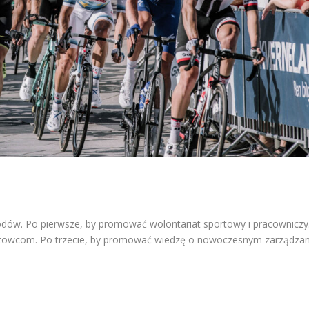
ów. Po pierwsze, by promować wolontariat sportowy i pracowniczy
rtowcom. Po trzecie, by promować wiedzę o nowoczesnym zarządzan