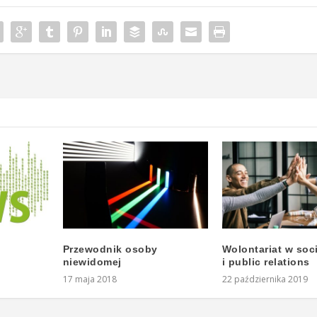
Przewodnik osoby
Wolontariat w soc
niewidomej
i public relations
17 maja 2018
22 października 2019