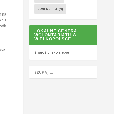
ZWIERZĘTA
(9)
m na
ie z
osób
LOKALNE CENTRA
WOLONTARIATU W
WIELKOPOLSCE
ąca
Znajdź blisko siebie