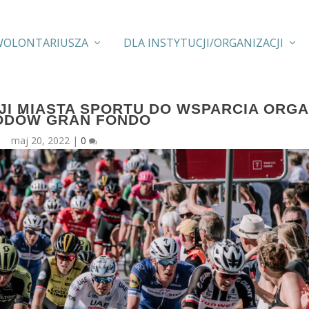
WOLONTARIUSZA
DLA INSTYTUCJI/ORGANIZACJI
I MIASTA SPORTU DO WSPARCIA ORGA
ODÓW GRAN FONDO
maj 20, 2022
|
0