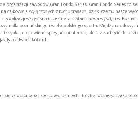
cia organizacji zawodów Gran Fondo Series. Gran Fondo Series to se
na całkowicie wyłączonych z ruchu trasach, dzięki czemu nasze wyśc
 rywalizacji wszystkim uczestnikom. Start i meta wyścigu w Poznan
kowym dla poznańskiego i wielkopolskiego sportu: Międzynarodowyc
 i szybka, co powinno sprzyjać sprinterom, ale też zachęcić do udzi
 jazdy na dwóch kółkach.
 się w wolontariat sportowy. Uśmiech i trochę wolnego czasu to c