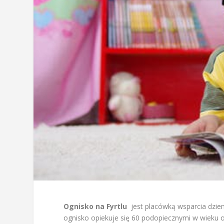
Ognisko na Fyrtlu
jest placówką wsparcia dzien
ognisko opiekuje się 60 podopiecznymi w wieku 