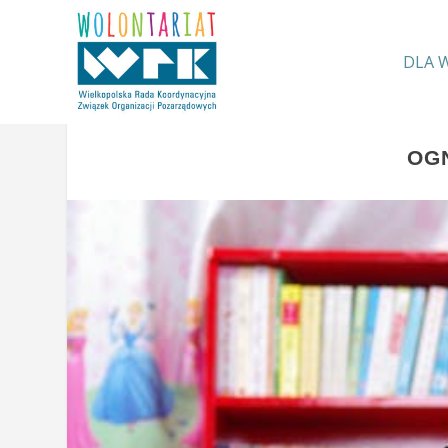
DLA 
OG