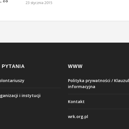
, co
23 stycznia 2015
 PYTANIA
WWW
olontariuszy
Polityka prywatności / Klauzu
informacyjna
ganizacji i instytucji
Kontakt
wrk.org.pl