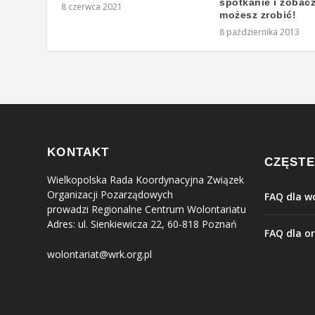
spotkanie i zobacz
8 czerwca 2021
możesz zrobić!
8 października 2013
KONTAKT
CZĘSTE
Wielkopolska Rada Koordynacyjna Związek
Organizacji Pozarządowych
FAQ dla w
prowadzi Regionalne Centrum Wolontariatu
Adres: ul. Sienkiewicza 22, 60-818 Poznań
FAQ dla or
wolontariat@wrk.org.pl