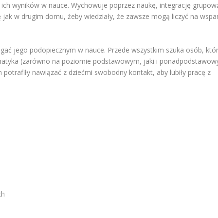
 ich wyników w nauce. Wychowuje poprzez naukę, integrację grupow
ię jak w drugim domu, żeby wiedziały, że zawsze mogą liczyć na wspar
gać jego podopiecznym w nauce. Przede wszystkim szuka osób, któ
tematyka (zarówno na poziomie podstawowym, jaki i ponadpodstawow
potrafiły nawiązać z dziećmi swobodny kontakt, aby lubiły pracę z
ch